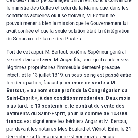
Ces deux hauts personnages parvinrent donc à convaincre
le ministre des Cultes et celui de la Marine que, dans les
conditions actuelles où il se trouvait, M. Bertout ne
pouvait mener à bien la mission que le Gouvernement lui
avait confiée et que la seule solution était la réintégration
du Séminaire de la rue des Postes.
Fort de cet appui, M. Bertout, sixième Supérieur général
se met d’accord avec M. Angar fils, pour qu’il rende à ses
légitimes propriétaires l’immeuble demeuré presque
intact ; et le 13 juillet 1819, un sous-seing est passé entre
les deux parties, faisant
promesse de vente à M.
Bertout, « au nom et au profit de la Congrégation du
Saint-Esprit », à des conditions modérées. Deux mois
plus tard, le 13 septembre, le contrat de vente des
bâtiments du Saint-Esprit, pour la somme de 103.000
francs
, est signé entre les héritiers Angar et M. Bertout,
par-devant les notaires M
es
Boulard et Viénot. Enfin, le 21
décembre, cette acquisition est approuvée par une