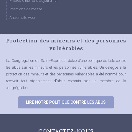
Prières d’hier et d’aujourd’hui
Intentions de messe
Ancien site web
Protection des mineurs et des personnes
vulnérables
La Congrégation du Saint-Esprit est dotée d’une politique de lutte contre
les abus sur les mineurs et les personnes vulnérables.
Un délégué à la
protection des mineurs et des personnes vulnérables a été nommé pour
recevoir tout signalement d’abus commis par un membre de la
congrégation.
LIRE NOTRE POLITIQUE CONTRE LES ABUS
CONTACTEZ-NOUS