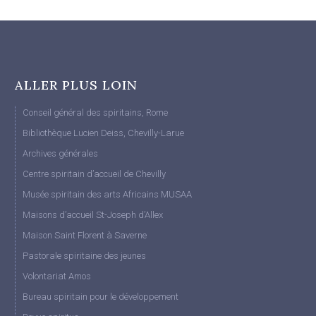
ALLER PLUS LOIN
Conseil général des spiritains, Rome
Bibliothèque Lucien Deiss, Chevilly-Larue
Archives générales
Centre spiritain d’accueil de Chevilly
Musée spiritain des arts Africains MUSAA
Maisons d’accueil St-Joseph d’Allex
Maison Saint Florent à Saverne
Pastorale spiritaine des jeunes
Volontariat Amos
Bureau spiritain pour le développement