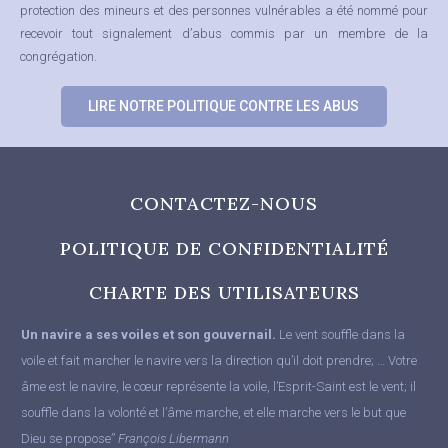
protection des mineurs et des personnes vulnérables a été nommé pour
recevoir tout signalement d’abus commis par un membre de la
congrégation.
LIRE NOTRE POLITIQUE CONTRE LES ABUS
CONTACTEZ-NOUS
POLITIQUE DE CONFIDENTIALITÉ
CHARTE DES UTILISATEURS
Un navire a ses voiles et son gouvernail.
Le vent souffle dans la
voile et fait marcher le navire vers la direction qu’il doit prendre; … Votre
âme est le navire, le cœur représente la voile, l’Esprit-Saint est le vent; il
souffle dans la volonté et l’âme marche, et elle marche vers le but que
Dieu se propose”
François Libermann