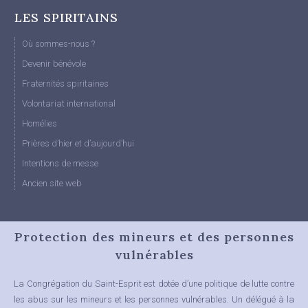
LES SPIRITAINS
Où sommes-nous ?
Devenir bénévole
Fraternités spiritaines
Volontariat international
Homélies
Prières d’hier et d’aujourd’hui
Intentions de messe
Ancien site web
Protection des mineurs et des personnes
vulnérables
La Congrégation du Saint-Esprit est dotée d’une politique de lutte contre
les abus sur les mineurs et les personnes vulnérables.
Un délégué à la