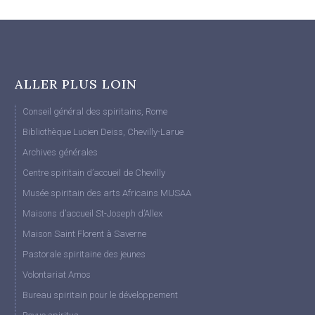
ALLER PLUS LOIN
Conseil général des spiritains, Rome
Bibliothèque Lucien Deiss, Chevilly-Larue
Archives générales
Centre spiritain d’accueil de Chevilly
Musée spiritain des arts Africains MUSAA
Maisons d’accueil St-Joseph d’Allex
Maison Saint Florent à Saverne
Pastorale spiritaine des jeunes
Volontariat Amos
Bureau spiritain pour le développement