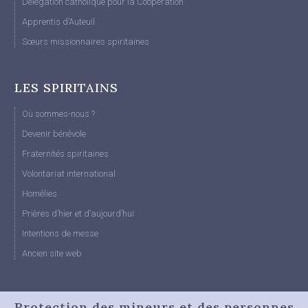
Délégation catholique pour la Coopération
Apprentis d’Auteuil
Sœurs missionnaires spiritaines
LES SPIRITAINS
Où sommes-nous ?
Devenir bénévole
Fraternités spiritaines
Volontariat international
Homélies
Prières d’hier et d’aujourd’hui
Intentions de messe
Ancien site web
Protection des mineurs et des personnes