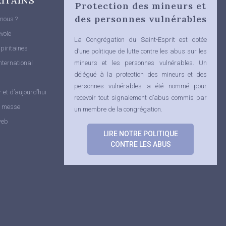
RITAINS
Protection des mineurs et
des personnes vulnérables
nous ?
vole
La Congrégation du Saint-Esprit est dotée
piritaines
d’une politique de lutte contre les abus sur les
nternational
mineurs et les personnes vulnérables.
Un
délégué à la protection des mineurs et des
personnes vulnérables a été nommé pour
r et d’aujourd’hui
recevoir tout signalement d’abus commis par
e messe
un membre de la congrégation.
web
LIRE NOTRE POLITIQUE
CONTRE LES ABUS