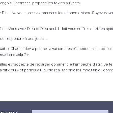
ançois Libermann, propose les textes suivants:
e Dieu. Ne vous pressez pas dans les choses divines. Soyez devant
Vous avez Dieu et Dieu seul. Il doit vous suffire. » Lettres spiritu
n correspondre à ces jours ….
ait : « Chacun devra pour cela vaincre ses réticences, son côté « ré
ux faire cela ? ».
velles et j’accepte de regarder comment je t’empêche d’agir. Je t
dit « oui » et permis à Dieu de réaliser en elle l’impossible : don