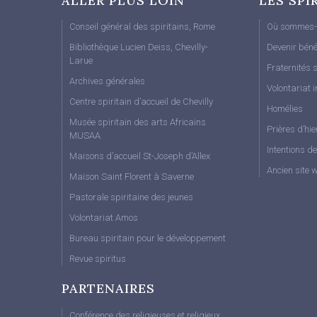
ALLER PLUS LOIN
LES SPI
Conseil général des spiritains, Rome
Où sommes-
Bibliothèque Lucien Deiss, Chevilly-
Devenir béné
Larue
Fraternités s
Archives générales
Volontariat i
Centre spiritain d’accueil de Chevilly
Homélies
Musée spiritain des arts Africains
Prières d’hie
MUSAA
Intentions d
Maisons d’accueil St-Joseph d’Allex
Ancien site 
Maison Saint Florent à Saverne
Pastorale spiritaine des jeunes
Volontariat Amos
Bureau spiritain pour le développement
Revue spiritus
PARTENAIRES
Conférence des religieuses et religieux