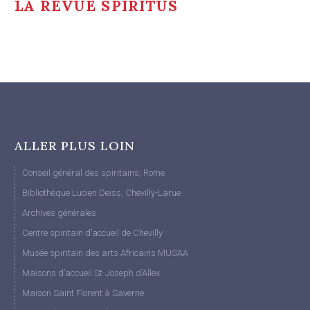
LA REVUE SPIRITUS
ALLER PLUS LOIN
Conseil général des spiritains, Rome
Bibliothèque Lucien Deiss, Chevilly-Larue
Archives générales
Centre spiritain d’accueil de Chevilly
Musée spiritain des arts Africains MUSAA
Maisons d’accueil St-Joseph d’Allex
Maison Saint Florent à Saverne