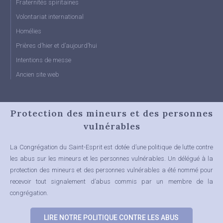
Fraternités spiritaines
Volontariat international
Homélies
Prières d’hier et d’aujourd’hui
Intentions de messe
Ancien site web
Protection des mineurs et des personnes
vulnérables
La Congrégation du Saint-Esprit est dotée d’une politique de lutte contre
les abus sur les mineurs et les personnes vulnérables.
Un délégué à la
protection des mineurs et des personnes vulnérables a été nommé pour
recevoir tout signalement d’abus commis par un membre de la
congrégation.
LIRE NOTRE POLITIQUE CONTRE LES ABUS