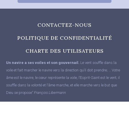
CONTACTEZ-NOUS
POLITIQUE DE CONFIDENTIALITÉ
CHARTE DES UTILISATEURS
Un navire a ses voiles et son gouvernail.
Le vent souffle dans la
voile et fait marcher le navire vers la direction qu’il doit prendre; … Votre
âme est le navire, le cœur représente la voile, l’Esprit-Saint est le vent; il
souffle dans la volonté et l’âme marche, et elle marche vers le but que
Dieu se propose”
François Libermann