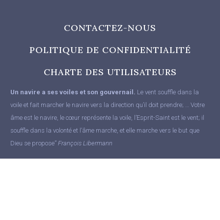
CONTACTEZ-NOUS
POLITIQUE DE CONFIDENTIALITÉ
CHARTE DES UTILISATEURS
Un navire a ses voiles et son gouvernail.
Le vent souffle dans la
voile et fait marcher le navire vers la direction qu’il doit prendre; … Votre
âme est le navire, le cœur représente la voile, l’Esprit-Saint est le vent; il
souffle dans la volonté et l’âme marche, et elle marche vers le but que
Dieu se propose”
François Libermann