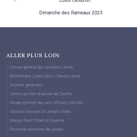
Louis Cesbron
Dimanche des Rameaux 2023
ALLER PLUS LOIN
Conseil général des spiritains, Rome
Bibliothèque Lucien Deiss, Chevilly-Larue
Archives générales
Centre spiritain d’accueil de Chevilly
Musée spiritain des arts Africains MUSAA
Maisons d’accueil St-Joseph d’Allex
Maison Saint Florent à Saverne
Pastorale spiritaine des jeunes