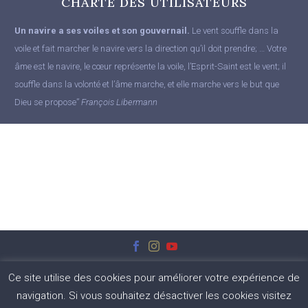
CHARTE DES UTILISATEURS
Un navire a ses voiles et son gouvernail.
Le vent souffle dans la
voile et fait marcher le navire vers la direction qu’il doit prendre; … Votre
âme est le navire, le cœur représente la voile, l’Esprit-Saint est le vent; il
souffle dans la volonté et l’âme marche, et elle marche vers le but que
Dieu se propose”
François Libermann
Ce site utilise des cookies pour améliorer votre expérience de
navigation. Si vous souhaitez désactiver les cookies visitez