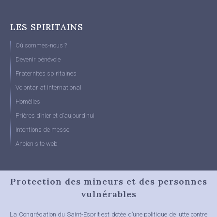
LES SPIRITAINS
Où sommes-nous ?
Devenir bénévole
Fraternités spiritaines
Volontariat international
Homélies
Prières d’hier et d’aujourd’hui
Intentions de messe
Ancien site web
Protection des mineurs et des personnes
vulnérables
La Congrégation du Saint-Esprit est dotée d’une politique de lutte contre