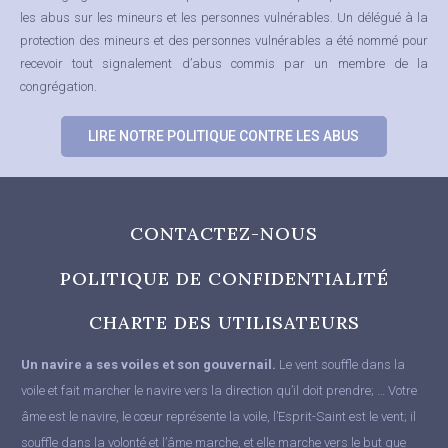
les abus sur les mineurs et les personnes vulnérables.
Un délégué à la
protection des mineurs et des personnes vulnérables a été nommé pour
recevoir tout signalement d’abus commis par un membre de la
congrégation.
LIRE NOTRE POLITIQUE CONTRE LES ABUS
CONTACTEZ-NOUS
POLITIQUE DE CONFIDENTIALITÉ
CHARTE DES UTILISATEURS
Un navire a ses voiles et son gouvernail.
Le vent souffle dans la
voile et fait marcher le navire vers la direction qu’il doit prendre; … Votre
âme est le navire, le cœur représente la voile, l’Esprit-Saint est le vent; il
souffle dans la volonté et l’âme marche, et elle marche vers le but que