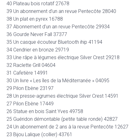
40 Plateau bois rotatif 27678
39 Un abonnement d’un an revue Pentecôte 28040
38 Un plat en pyrex 16788
37 Abonnement d’un an revue Pentecôte 29934
36 Gourde Never Fall 37377
35 Un casque écouteur Bluetooth ihip 41194
34 Cendrier en bronze 29719
33 Une râpe à légumes électrique Silver Crest 29218
32 Raclette Grill 04604
31 Cafetière 14991
30 Un livre « Les îles de la Méditerranée » 04095
29 Pilon Ebène 23197
28 Un presse-agrumes électrique Silver Crest 14591
27 Pilon Ebène 17449
26 Statue en bois Saint Yves 49758
25 Guéridon démontable (petite table ronde) 42827
24 Un abonnement de 2 ans à la revue Pentecôte 12627
23 Bijou Lalique (collier) 43761