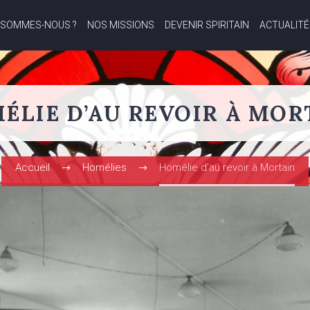
 SOMMES-NOUS ?
NOS MISSIONS
DEVENIR SPIRITAIN
ACTUALITÉ
ÉLIE D’AU REVOIR À MOR
Accueil
Homélies
Homélie d’au revoir à Mortain