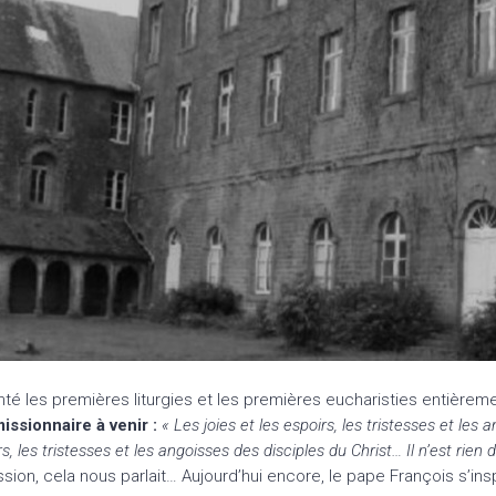
é les premières liturgies et les premières eucharisties entièreme
issionnaire à venir :
« Les joies et les espoirs, les tristesses et 
irs, les tristesses et les angoisses des disciples du Christ… Il n’est r
sion, cela nous parlait… Aujourd’hui encore, le pape François s’ins