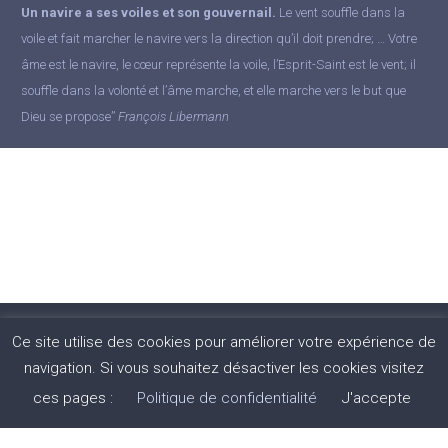
Un navire a ses voiles et son gouvernail.
Le vent souffle dans la
voile et fait marcher le navire vers la direction qu’il doit prendre; … Votre
âme est le navire, le cœur représente la voile, l’Esprit-Saint est le vent; il
souffle dans la volonté et l’âme marche, et elle marche vers le but que
Dieu se propose”
François Libermann
Ce site utilise des cookies pour améliorer votre expérience de
navigation. Si vous souhaitez désactiver les cookies visitez
ces pages :
Politique de confidentialité
J'accepte
Spiritains 2020 -
Mentions légales