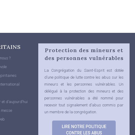
RITAINS
Protection des mineurs et
des personnes vulnérables
nous ?
vole
La Congrégation du Saint-Esprit est dotée
piritaines
d’une politique de lutte contre les abus sur les
nternational
mineurs et les personnes vulnérables.
Un
délégué à la protection des mineurs et des
personnes vulnérables a été nommé pour
r et d’aujourd’hui
recevoir tout signalement d’abus commis par
e messe
un membre de la congrégation.
web
LIRE NOTRE POLITIQUE
CONTRE LES ABUS