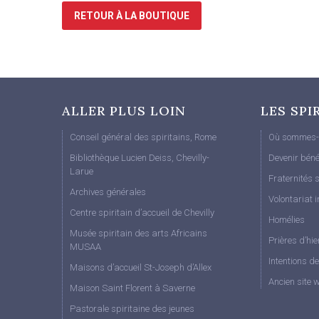
RETOUR À LA BOUTIQUE
ALLER PLUS LOIN
LES SPI
Conseil général des spiritains, Rome
Où sommes-
Bibliothèque Lucien Deiss, Chevilly-
Devenir béné
Larue
Fraternités s
Archives générales
Volontariat i
Centre spiritain d’accueil de Chevilly
Homélies
Musée spiritain des arts Africains
Prières d’hie
MUSAA
Intentions d
Maisons d’accueil St-Joseph d’Allex
Ancien site 
Maison Saint Florent à Saverne
Pastorale spiritaine des jeunes