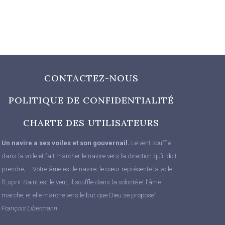
CONTACTEZ-NOUS
POLITIQUE DE CONFIDENTIALITÉ
CHARTE DES UTILISATEURS
Un navire a ses voiles et son gouvernail.
Le vent souffle
dans la voile et fait marcher le navire vers la direction qu’il doit
prendre; … Votre âme est le navire, le cœur représente la voile,
l’Esprit-Saint est le vent; il souffle dans la volonté et l’âme
marche, et elle marche vers le but que Dieu se propose”
François Libermann