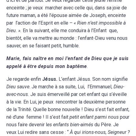
d’ici et de partout. Je veux regarder cette jeune femme
enceinte ; je veux marcher avec celle qui, dans sa joie de
future maman, a été l’épouse aimée de Joseph, enceinte
par l’action de l’Esprit en elle –
« Rien n’est impossible à
Dieu. ».
En la suivant, elle me conduira à l’Enfant que,
bientôt, elle va mettre au monde : l’enfant-Dieu venu nous
sauver, en se faisant petit, humble.
Marie, fais naître en moi l’enfant de Dieu que je suis
appelé à être depuis mon baptême
.
Je regarde enfin
Jésus.
L’enfant Jésus. Son nom signifie
Dieu sauve
. Je marche à sa suite, Lui, l’Emmanuel,
Dieu-
avec-nous.
Je suis émerveillé par cet enfant qui s’éveille
à la vie. En Lui, je peux rencontrer la deuxième personne
de la Trinité. Quelle bonne nouvelle ! Dieu s’est fait enfant,
né d’une femme ! Il s’est fait
petit enfant parmi nous
pour
nous faire devenir l
es enfants bien-aimés
du Père. Je
veux Lui redire sans cesse : “
À qui irions-nous, Seigneur ?