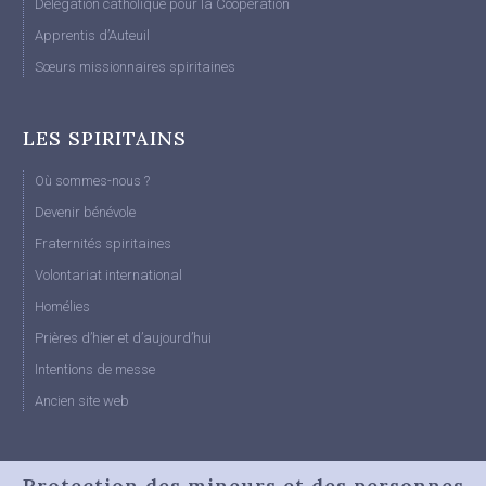
Délégation catholique pour la Coopération
Apprentis d’Auteuil
Sœurs missionnaires spiritaines
LES SPIRITAINS
Où sommes-nous ?
Devenir bénévole
Fraternités spiritaines
Volontariat international
Homélies
Prières d’hier et d’aujourd’hui
Intentions de messe
Ancien site web
Protection des mineurs et des personnes