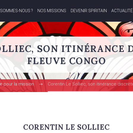
 SOMMES-NOUS ?
NOS MISSIONS
DEVENIR SPIRITAIN
ACTUALITÉ
LLIEC, SON ITINÉRANCE 
FLEUVE CONGO
e pour la mission
Corentin Le Solliec, son itinérance discrèt
CORENTIN LE SOLLIEC