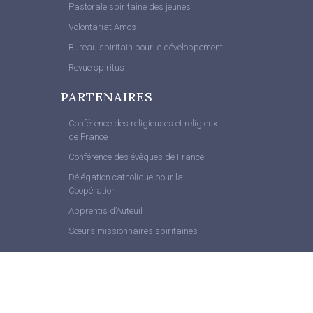
Pastorale spiritaine des jeunes
Volontariat Amos
Bureau spiritain pour le développement
Revue spiritus
PARTENAIRES
Conférence des religieuses et religieux
de France
Conférence des évêques de France
Délégation catholique pour la
Coopération
Apprentis d’Auteuil
Sœurs missionnaires spiritaines