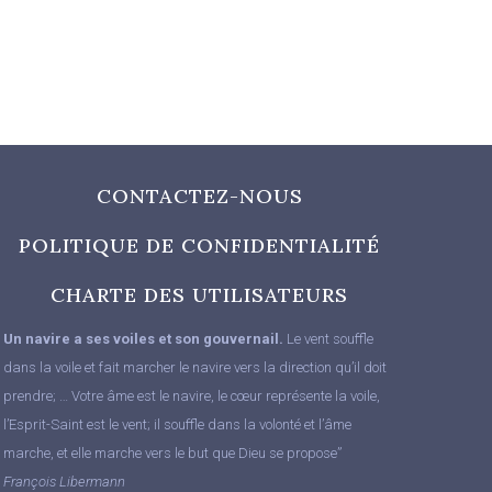
CONTACTEZ-NOUS
POLITIQUE DE CONFIDENTIALITÉ
CHARTE DES UTILISATEURS
Un navire a ses voiles et son gouvernail.
Le vent souffle
dans la voile et fait marcher le navire vers la direction qu’il doit
prendre; … Votre âme est le navire, le cœur représente la voile,
l’Esprit-Saint est le vent; il souffle dans la volonté et l’âme
marche, et elle marche vers le but que Dieu se propose”
François Libermann