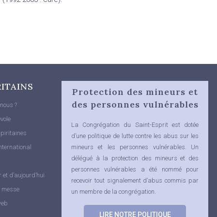
RITAINS
Protection des mineurs et
des personnes vulnérables
nous ?
vole
La Congrégation du Saint-Esprit est dotée
piritaines
d’une politique de lutte contre les abus sur les
nternational
mineurs et les personnes vulnérables.
Un
délégué à la protection des mineurs et des
personnes vulnérables a été nommé pour
r et d’aujourd’hui
recevoir tout signalement d’abus commis par
e messe
un membre de la congrégation.
web
LIRE NOTRE POLITIQUE