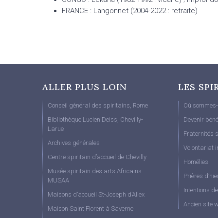
FRANCE : Langonnet (2004-2022 : retraite)
ALLER PLUS LOIN
LES SPI
Conseil général des spiritains, Rome
Où sommes-
Bibliothèque Lucien Deiss, Chevilly-
Devenir béné
Larue
Fraternités s
Archives générales
Volontariat i
Centre spiritain d’accueil de Chevilly
Homélies
Musée spiritain des arts Africains
Prières d’hie
MUSAA
Intentions d
Maisons d’accueil St-Joseph d’Allex
Ancien site 
Maison Saint Florent à Saverne