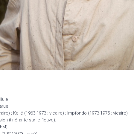
lule
Larue
re) ; Kellé (1963-1973 : vicaire) ; Impfondo (1973-1975 : vicaire)
n itinérante sur le fleuve).
AFM).
 (1992-2003 : curé).