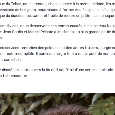
nue du Tchad, nous prenons, chaque année à la même période, les m
 sessions de huit jours, nous visons à former des équipes de laïcs q
êque du diocèse trouvant préférable de mettre un prêtre dans chaque
ndant dix ans, nous desservons des communautés sur le plateau Ko
ndre Jean Gardin et Marcel Pelhate à Impfondo. La plus grande partie d
s.
les services : entretien des pelouses et des arbres fruitiers, liturg
tion reste incomplète. Il continue malgré tout à rester actif de nom
nt son décès.
discrétion, surtout vers la fin où il souffrait d’une certaine solitude
a fait rencontrer.