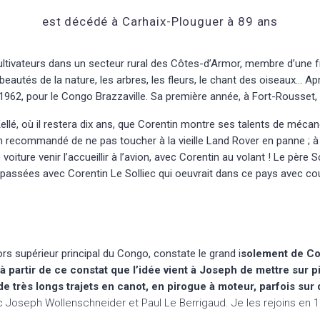
est décédé à
Carhaix-Plouguer à 89 ans
cultivateurs dans un secteur rural des Côtes-d’Armor, membre d’une fr
beautés de la nature, les arbres, les fleurs, le chant des oiseaux…
Apr
1962, pour le Congo Brazzaville. Sa première année, à Fort-Rousset, i
ellé, où il restera dix ans, que Corentin montre ses talents de mécano
n recommandé de ne pas toucher à la vieille Land Rover en panne ; à s
voiture venir l’accueillir à l’avion, avec Corentin au volant ! Le pèr
passées avec Corentin Le Solliec qui oeuvrait dans ce pays avec cou
rs supérieur principal du Congo, constate le grand i
solement de Cor
 partir de ce constat que l’idée vient à Joseph de mettre sur pi
de très longs trajets en canot, en pirogue à moteur, parfois sur
Joseph Wollenschneider et Paul Le Berrigaud. Je les rejoins en 1