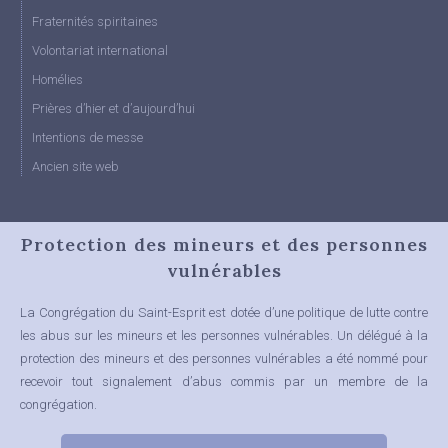
Fraternités spiritaines
Volontariat international
Homélies
Prières d’hier et d’aujourd’hui
Intentions de messe
Ancien site web
Protection des mineurs et des personnes
vulnérables
La Congrégation du Saint-Esprit est dotée d’une politique de lutte contre
les abus sur les mineurs et les personnes vulnérables.
Un délégué à la
protection des mineurs et des personnes vulnérables a été nommé pour
recevoir tout signalement d’abus commis par un membre de la
congrégation.