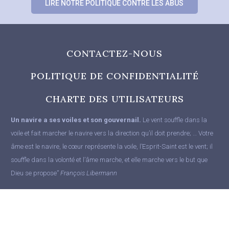
LIRE NOTRE POLITIQUE CONTRE LES ABUS
CONTACTEZ-NOUS
POLITIQUE DE CONFIDENTIALITÉ
CHARTE DES UTILISATEURS
Un navire a ses voiles et son gouvernail.
Le vent souffle dans la
voile et fait marcher le navire vers la direction qu’il doit prendre; … Votre
âme est le navire, le cœur représente la voile, l’Esprit-Saint est le vent; il
souffle dans la volonté et l’âme marche, et elle marche vers le but que
Dieu se propose”
François Libermann