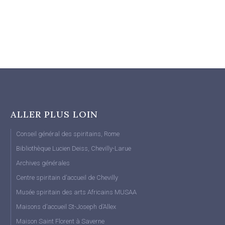
ALLER PLUS LOIN
Conseil général des spiritains, Rome
Bibliothèque Lucien Deiss, Chevilly-Larue
Archives générales
Centre spiritain d’accueil de Chevilly
Musée spiritain des arts Africains MUSAA
Maisons d’accueil St-Joseph d’Allex
Maison Saint Florent à Saverne